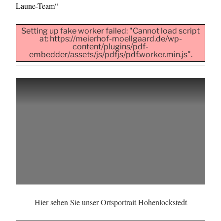
Laune-Team“
Setting up fake worker failed: "Cannot load script
at: https://meierhof-moellgaard.de/wp-
content/plugins/pdf-
embedder/assets/js/pdfjs/pdf.worker.min.js".
Hier sehen Sie unser Ortsportrait Hohenlockstedt