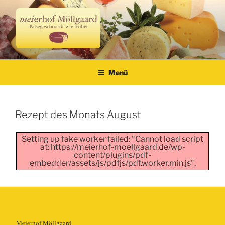
Zum
Inhalt
springen
Meierhof Möllgaard
Käsegeschmack wie früher
Menü
VERÖFFENTLICHT
Rezept des Monats August
AM
Setting up fake worker failed: "Cannot load script
at: https://meierhof-moellgaard.de/wp-
content/plugins/pdf-
embedder/assets/js/pdfjs/pdf.worker.min.js".
Meierhof Möllgaard