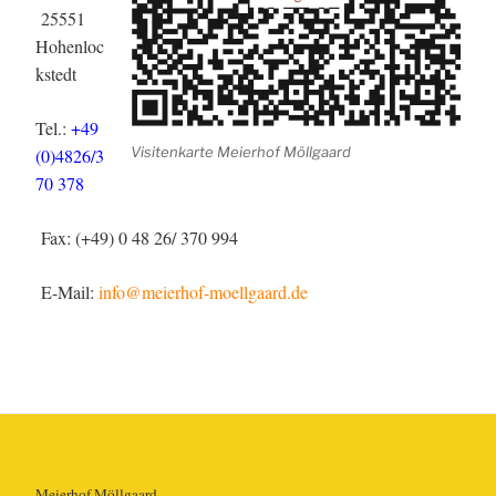
25551
Hohenloc
kstedt
Tel.:
+49
Visitenkarte Meierhof Möllgaard
(0)4826/3
70 378
Fax: (+49) 0 48 26/ 370 994
E-Mail:
info@meierhof-moellgaard.de
Meierhof Möllgaard