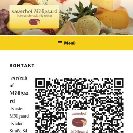
Zum
Inhalt
springen
Meierhof Möllgaard
Käsegeschmack wie früher
Menü
KONTAKT
erh
mei
of
Möllgaa
rd
Kirsten
Möllgaard
Kieler
Straße 84