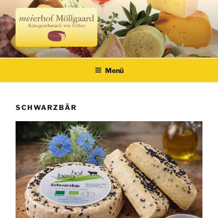
Zum
Inhalt
springen
Meierhof Möllgaard
Käsegeschmack wie früher
Menü
SCHWARZBÄR