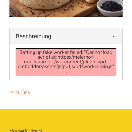
Beschreibung
Setting up fake worker failed: "Cannot load
script at: https://meierhof-
moellgaard.de/wp-content/plugins/pdf-
embedder/assets/js/pdfjs/pdf.worker.min.js"
.
<< zurück
Meierhof Möllgaard