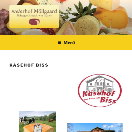
Zum
Inhalt
springen
Meierhof Möllgaard
Käsegeschmack wie früher
Menü
KÄSEHOF BISS